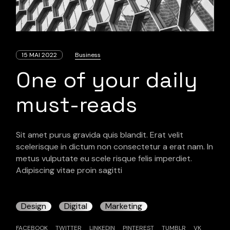
15 MAI 2022
Business
One of your daily
must-reads
Sit amet purus gravida quis blandit. Erat velit
scelerisque in dictum non consectetur a erat nam. In
metus vulputate eu scele risque felis imperdiet.
Adipiscing vitae proin sagitti
Design
Digital
Marketing
FACEBOOK
TWITTER
LINKEDIN
PINTEREST
TUMBLR
VK