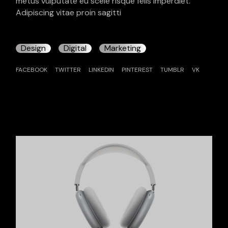
metus vulputate eu scele risque felis imperdiet.
Adipiscing vitae proin sagitti
Design
Digital
Marketing
FACEBOOK
TWITTER
LINKEDIN
PINTEREST
TUMBLR
VK