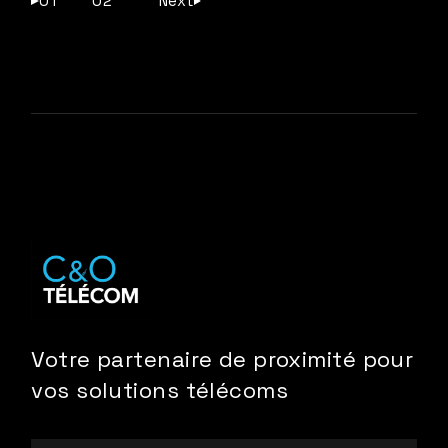
Pagination
01
02
Next
des
publications
Votre partenaire de proximité pour
vos solutions télécoms